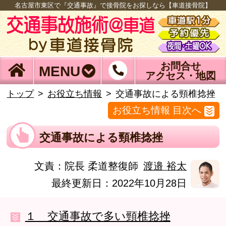
名古屋市東区で『交通事故』で接骨院をお探しなら【車道接骨院】
お問合せ
MENU
アクセス・地図
トップ
お役立ち情報
交通事故による頸椎捻挫
お役立ち情報 目次へ
交通事故による頸椎捻挫
文責：
院長 柔道整復師
渡邉 裕太
最終更新日：2022年10月28日
１ 交通事故で多い頸椎捻挫