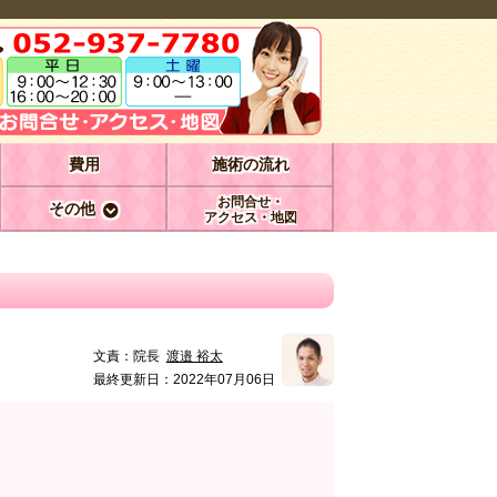
費用
施術の流れ
お問合せ・
その他
アクセス・地図
文責：
院長
渡邉 裕太
最終更新日：2022年07月06日