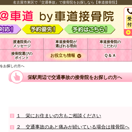
名古屋市東区で『交通事故』で接骨院をお探しなら【車道接骨院】
渡邉院長の
車道接骨院が
車道接骨院の
メッセージ
選ばれる理由
こだわり
接骨院選びの
お役立ち情報
Ｑ＆Ａ
ポイント
をお探しの方へ
栄駅周辺で交通事故の接骨院をお探しの方へ
１ 栄にお住まいの方もご相談ください
２ 交通事故のあと痛みが続いている場合は接骨院へ