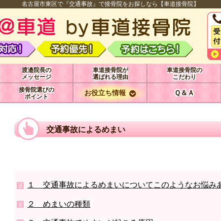
名古屋市東区で『交通事故』で接骨院をお探しなら【車道接骨院】
渡邉院長の
車道接骨院が
車道接骨院の
メッセージ
選ばれる理由
こだわり
接骨院選びの
お役立ち情報
Ｑ＆Ａ
ポイント
交通事故によるめまい
１ 交通事故によるめまいについてこのようなお悩み
２ めまいの種類