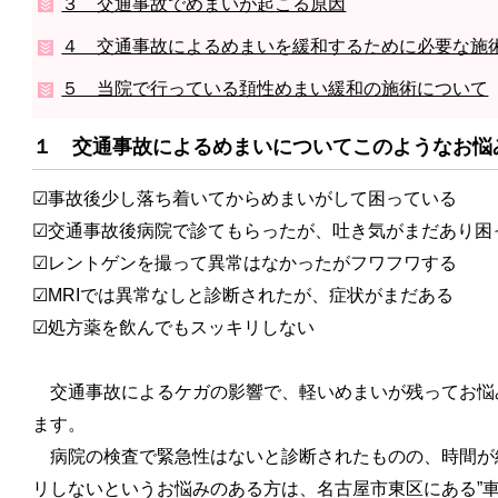
３ 交通事故でめまいが起こる原因
４ 交通事故によるめまいを緩和するために必要な施
５ 当院で行っている頚性めまい緩和の施術について
１ 交通事故によるめまいについてこのようなお悩
☑事故後少し落ち着いてからめまいがして困っている
☑交通事故後病院で診てもらったが、吐き気がまだあり困
☑レントゲンを撮って異常はなかったがフワフワする
☑MRIでは異常なしと診断されたが、症状がまだある
☑処方薬を飲んでもスッキリしない
交通事故によるケガの影響で、軽いめまいが残ってお悩
ます。
病院の検査で緊急性はないと診断されたものの、時間が
リしないというお悩みのある方は、名古屋市東区にある”車