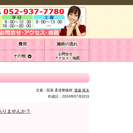
費用
施術の流れ
お問合せ・
その他
アクセス・地図
文責：
院長 柔道整復師
渡邉 裕太
作成日：2024年07月02日
ありませんか？