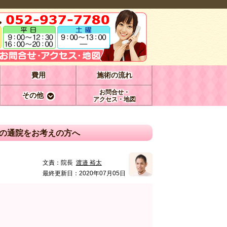
費用
施術の流れ
お問合せ・
その他
アクセス・地図
の通院をお考えの方へ
文責：
院長
渡邉 裕太
最終更新日：2020年07月05日