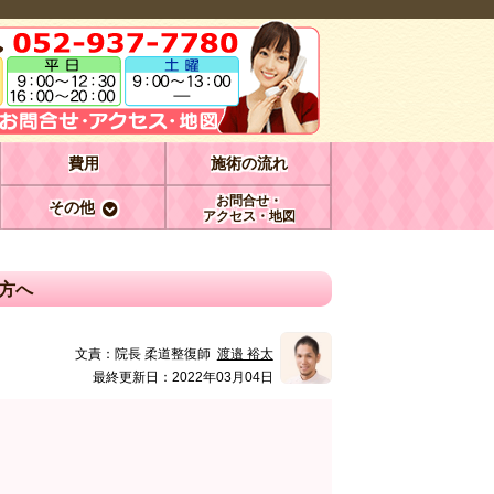
費用
施術の流れ
お問合せ・
その他
アクセス・地図
方へ
文責：
院長 柔道整復師
渡邉 裕太
最終更新日：2022年03月04日