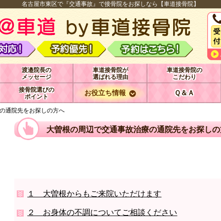
名古屋市東区で『交通事故』で接骨院をお探しなら【車道接骨院】
渡邉院長の
車道接骨院が
車道接骨院の
メッセージ
選ばれる理由
こだわり
接骨院選びの
お役立ち情報
Ｑ＆Ａ
ポイント
の通院先をお探しの方へ
大曽根の周辺で交通事故治療の通院先をお探しの
１ 大曽根からもご来院いただけます
２ お身体の不調についてご相談ください