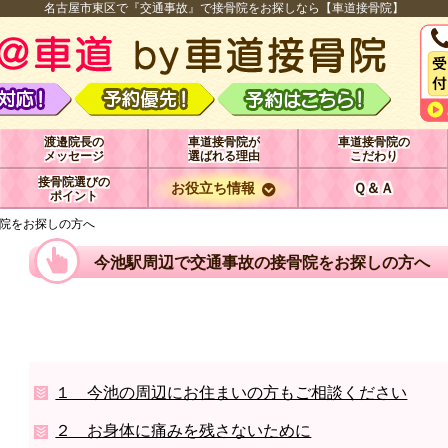
名古屋市東区で『交通事故』で接骨院をお探しなら【車道接骨院】
渡邉院長の
車道接骨院が
車道接骨院の
メッセージ
選ばれる理由
こだわり
接骨院選びの
お役立ち情報
Ｑ＆Ａ
ポイント
院をお探しの方へ
今池駅周辺で交通事故の接骨院をお探しの方へ
１ 今池の周辺にお住まいの方もご相談ください
２ お身体に痛みを残さないために