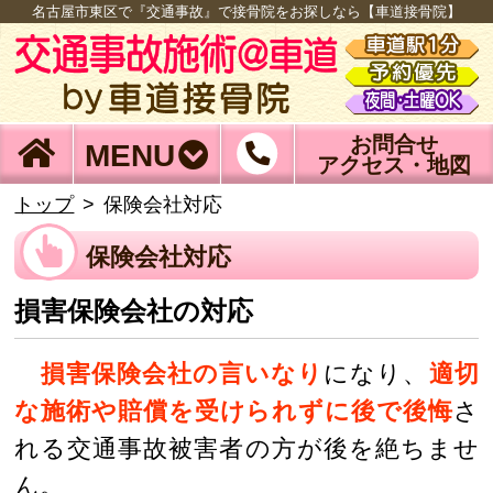
名古屋市東区で『交通事故』で接骨院をお探しなら【車道接骨院】
お問合せ
MENU
アクセス・地図
トップ
保険会社対応
保険会社対応
損害保険会社の対応
損害保険会社の言いなり
になり、
適切
な施術や賠償を受けられずに後で後悔
さ
れる交通事故被害者の方が後を絶ちませ
ん。