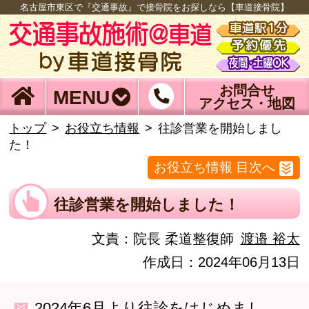
名古屋市東区で『交通事故』で接骨院をお探しなら【車道接骨院】
お問合せ
MENU
アクセス・地図
トップ
お役立ち情報
往診営業を開始しまし
た！
お役立ち情報 目次へ
往診営業を開始しました！
文責：
院長 柔道整復師
渡邉 裕太
作成日：2024年06月13日
2024年6月より往診をはじめまし