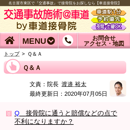
名古屋市東区で『交通事故』で接骨院をお探しなら【車道接骨院】
お問合せ
MENU
アクセス・地図
トップ
Ｑ＆Ａ
Ｑ＆Ａ
文責：
院長
渡邉 裕太
最終更新日：2020年07月05日
Q
接骨院に通うと賠償などの点で
不利になりますか？