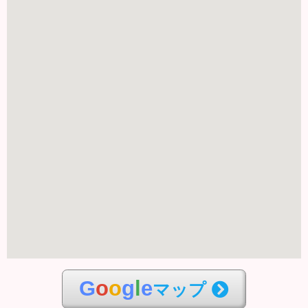
G
o
o
g
l
e
マップ